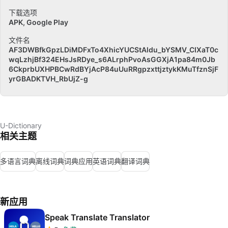
下载选项
APK, Google Play
文件名
AF3DWBfkGpzLDiMDFxTo4XhicYUCStAldu_bYSMV_CIXaT0c
wqLzhjBf324EHsJsRDye_s6ALrphPvoAsGGXjA1pa84m0Jb
6CkprbUXHPBCwRdBYjAcP84uUuRRgpzxttjztykKMuTfznSjF
yrGBADKTVH_RbUjZ-g
U-Dictionary
相关主题
多语言词典
离线词典
词典应用
英语词典
翻译词典
新应用
Speak Translate Translator